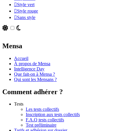
Style vert
Style rouge
Sans style
Mensa
Accueil
À propos de Mensa
Intelligence Day
Que fait-on à Mensa ?
Qui sont les Mensans ?
Comment adhérer ?
Tests
Les tests collectifs
Inscription aux tests collectifs
F.A.Q tests collectifs
Test préliminaire
Tarifs et adhésion sur dossier