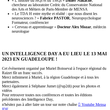
« L’histoire du HQI et du THQI »
Didier Nakache
,
chercheur au laboratoire Cedric du Conservatoire National
des Arts et Métiers de Paris-Membre de MENSA
« Le TDA H entre mythe et réalité : que nous disent les
neurosciences ? »
Fabrice PASTOR
, Neuropsychologue
Formateur, conférencier
« Cerveau et apprentissage »
Docteur Alex Mozar
, médecin
neurologue
UN INTELLIGENCE DAY A EU LIEU LE 13 MAI
2023 EN GUADELOUPE !
Cet évènement organisé par Muriel Boisseval à l'espace régional du
Raizet fût un franc succès.
Merci infiniment à Muriel, à la région Guadeloupe et à tous les
partenaires.
Merci également à Stéphane Jumet (@up2di) pour les photos et
vidéos
Pour retrouver toutes nos conférences et toutes les éditions
précédentes des Intelligence Day,
n'hésitez pas à aller faire un tour sur notre chaîne
Youtube Mensa
IDF