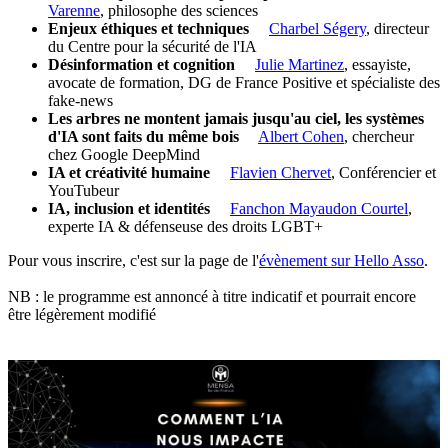
Varenne
, philosophe des sciences
Enjeux éthiques et techniques
Charbel Ségery
, directeur
du Centre pour la sécurité de l'IA
Désinformation et cognition
Julie Martinez
, essayiste,
avocate de formation, DG de France Positive et spécialiste des
fake-news
Les arbres ne montent jamais jusqu'au ciel, les systèmes
d'IA sont faits du même bois
Albert Cohen
, chercheur
chez Google DeepMind
IA et créativité humaine
Flavien Chervet
, Conférencier et
YouTubeur
IA, inclusion et identités
Fanchon Mayaudon Courtel
,
experte IA & défenseuse des droits LGBT+
Pour vous inscrire, c'est sur la page de l'
évènement sur Hello Asso
.
NB : le programme est annoncé à titre indicatif et pourrait encore
être légèrement modifié