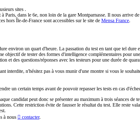
sieurs sites .
 à Paris, dans le 6e, non loin de la gare Montparnasse. Il nous arrive d
es hors Île-de-France sont accessibles sur le site de
Mensa France
.
re environ un quart d'heure. La passation du test en tant que tel dure
mme objectif de tester des formes d'intelligence complémentaires pour un
tion et des questions/réponses avec les testeurs pour une durée de quar
tant interdite, n'hésitez pas à vous munir d'une montre si vous le souhait
endre un certain temps avant de pouvoir repasser les tests en cas d'éche
(chaque candidat peut donc se présenter au maximum à trois séances de tes
ions. Cette restriction évite de fausser le résultat du test. Elle reste val
est.
pas à nous
contacter
.