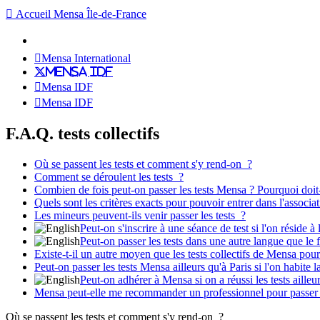
Accueil Mensa Île-de-France
Mensa International
Mensa IDF
Mensa IDF
Mensa IDF
F.A.Q. tests collectifs
Où se passent les tests et comment s'y rend-on ?
Comment se déroulent les tests ?
Combien de fois peut-on passer les tests Mensa ? Pourquoi doit-
Quels sont les critères exacts pour pouvoir entrer dans l'associa
Les mineurs peuvent-ils venir passer les tests ?
Peut-on s'inscrire à une séance de test si l'on réside à 
Peut-on passer les tests dans une autre langue que le 
Existe-t-il un autre moyen que les tests collectifs de Mensa po
Peut-on passer les tests Mensa ailleurs qu'à Paris si l'on habi
Peut-on adhérer à Mensa si on a réussi les tests aill
Mensa peut-elle me recommander un professionnel pour passer 
Où se passent les tests et comment s'y rend-on ?