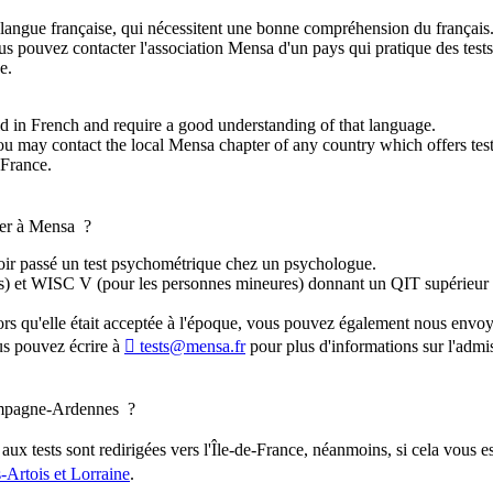
n langue française, qui nécessitent une bonne compréhension du français
us pouvez contacter l'association Mensa d'un pays qui pratique des tests 
e.
d in French and require a good understanding of that language.
you may contact the local Mensa chapter of any country which offers tests
 France.
érer à Mensa ?
avoir passé un test psychométrique chez un psychologue.
es) et WISC V (pour les personnes mineures) donnant un QIT supérieur 
lors qu'elle était acceptée à l'époque, vous pouvez également nous envoy
us pouvez écrire à
tests@mensa.fr
pour plus d'informations sur l'admis
Champagne-Ardennes ?
aux tests sont redirigées vers l'Île-de-France, néanmoins, si cela vous es
Artois et Lorraine
.