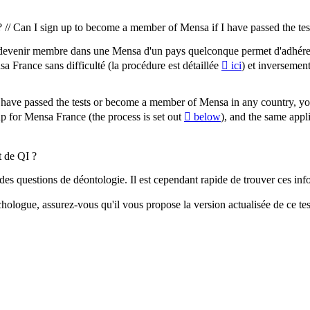
 ? // Can I sign up to become a member of Mensa if I have passed the te
s ou devenir membre dans une Mensa d'un pays quelconque permet d'adhé
 France sans difficulté (la procédure est détaillée
ici
) et inversement
u have passed the tests or become a member of Mensa in any country, yo
 for Mensa France (the process is set out
below
), and the same app
t de QI ?
s questions de déontologie. Il est cependant rapide de trouver ces info
chologue, assurez-vous qu'il vous propose la version actualisée de ce 