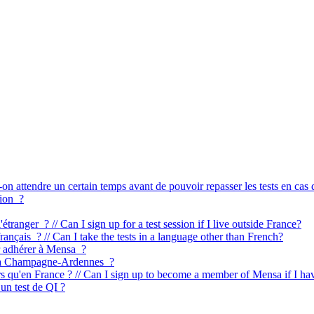
on attendre un certain temps avant de pouvoir repasser les tests en cas
tion ?
l'étranger ? // Can I sign up for a test session if I live outside France?
français ? // Can I take the tests in a language other than French?
ur adhérer à Mensa ?
te la Champagne-Ardennes ?
eurs qu'en France ? // Can I sign up to become a member of Mensa if I ha
un test de QI ?